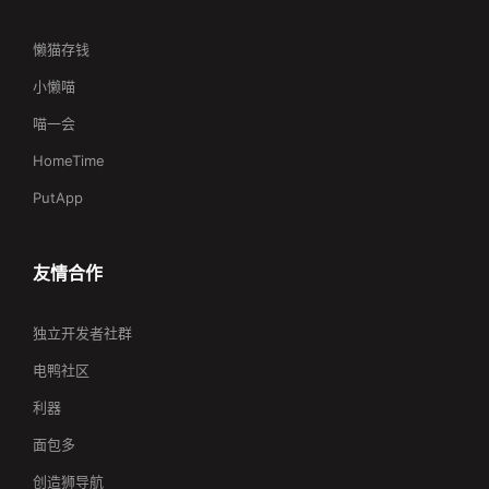
懒猫存钱
小懒喵
喵一会
HomeTime
PutApp
友情合作
独立开发者社群
电鸭社区
利器
面包多
创造狮导航