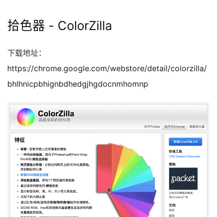
拾色器 - ColorZilla
下载地址：
https://chrome.google.com/webstore/detail/colorzilla/
bhlhnicpbhignbdhedgjhgdocnmhomnp