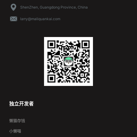
ShenZhen, Guangdong Province, China
larry@maliquankai.com
独立开发者
懒猫存钱
小懒喵