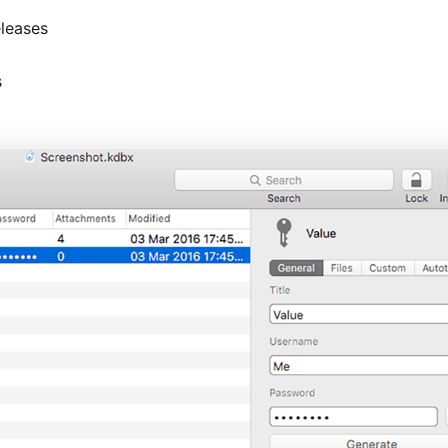
leases
s