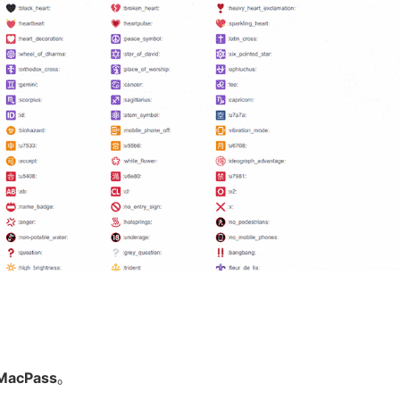
acPass
。