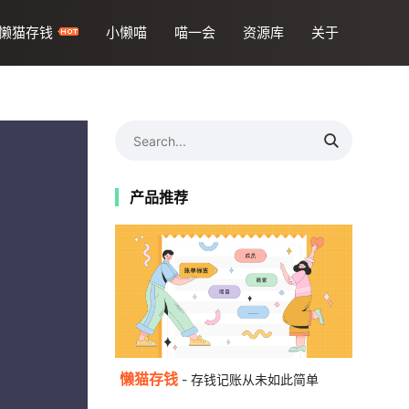
懒猫存钱
小懒喵
喵一会
资源库
关于
产品推荐
懒猫存钱
- 存钱记账从未如此简单